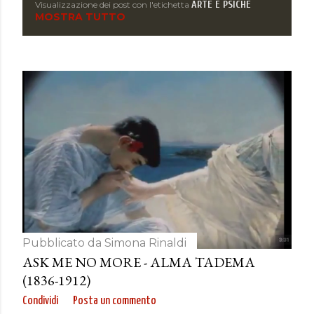
ARTE E PSICHE
Visualizzazione dei post con l'etichetta
P
MOSTRA TUTTO
o
s
t
Pubblicato da
Simona Rinaldi
ASK ME NO MORE - ALMA TADEMA
(1836-1912)
Condividi
Posta un commento