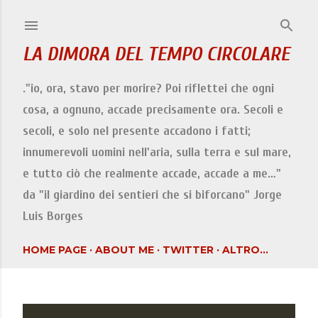
Passa ai contenuti principali
LA DIMORA DEL TEMPO CIRCOLARE
."io, ora, stavo per morire? Poi riflettei che ogni
cosa, a ognuno, accade precisamente ora. Secoli e
secoli, e solo nel presente accadono i fatti;
innumerevoli uomini nell'aria, sulla terra e sul mare,
e tutto ciò che realmente accade, accade a me…"
da "il giardino dei sentieri che si biforcano" Jorge
Luis Borges
HOME PAGE
ABOUT ME
TWITTER
ALTRO…