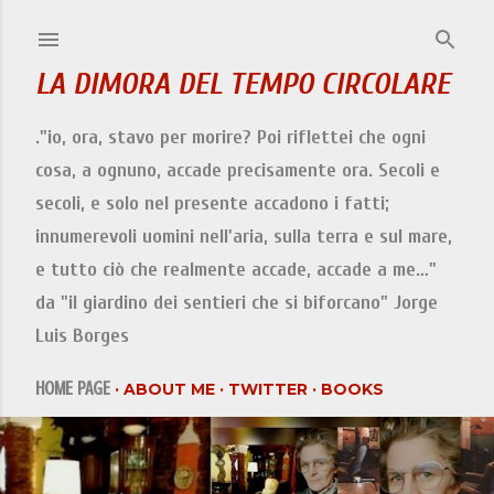
Passa ai contenuti principali
LA DIMORA DEL TEMPO CIRCOLARE
."io, ora, stavo per morire? Poi riflettei che ogni
cosa, a ognuno, accade precisamente ora. Secoli e
secoli, e solo nel presente accadono i fatti;
innumerevoli uomini nell'aria, sulla terra e sul mare,
e tutto ciò che realmente accade, accade a me…"
da "il giardino dei sentieri che si biforcano" Jorge
Luis Borges
HOME PAGE
ABOUT ME
TWITTER
BOOKS
COLLEZIONISMO CARTACEO
INSTAGRAM
LINKEDIN
TUMBRL KOLONISTUGA
PINTEREST
ABOUT ME