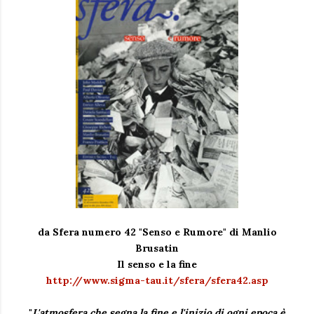
da Sfera numero 42 "Senso e Rumore" di Manlio
Brusatin
Il senso e la fine
http://www.sigma-tau.it/sfera/sfera42.asp
"
L'atmosfera che segna la fine e l'inizio di ogni epoca è