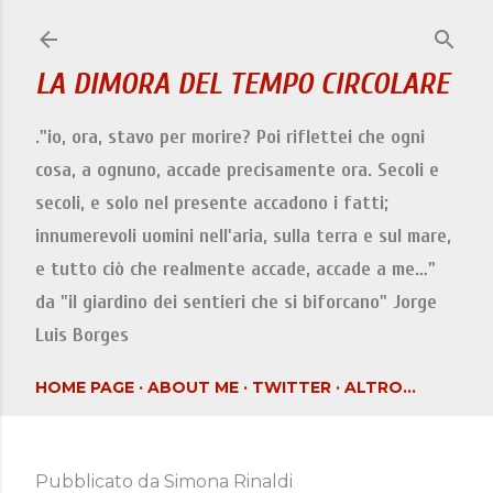
Passa ai contenuti principali
LA DIMORA DEL TEMPO CIRCOLARE
."io, ora, stavo per morire? Poi riflettei che ogni
cosa, a ognuno, accade precisamente ora. Secoli e
secoli, e solo nel presente accadono i fatti;
innumerevoli uomini nell'aria, sulla terra e sul mare,
e tutto ciò che realmente accade, accade a me…"
da "il giardino dei sentieri che si biforcano" Jorge
Luis Borges
HOME PAGE
ABOUT ME
TWITTER
ALTRO…
Pubblicato da
Simona Rinaldi