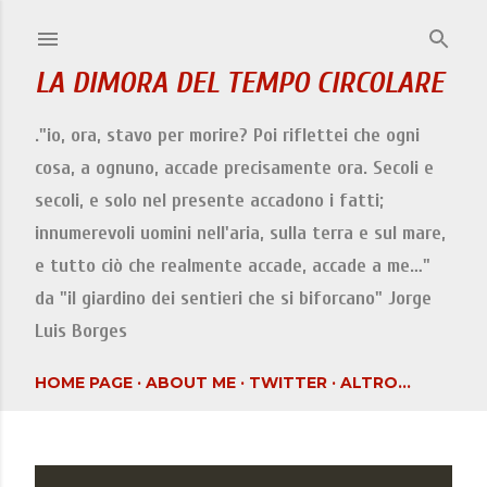
Passa ai contenuti principali
LA DIMORA DEL TEMPO CIRCOLARE
."io, ora, stavo per morire? Poi riflettei che ogni
cosa, a ognuno, accade precisamente ora. Secoli e
secoli, e solo nel presente accadono i fatti;
innumerevoli uomini nell'aria, sulla terra e sul mare,
e tutto ciò che realmente accade, accade a me…"
da "il giardino dei sentieri che si biforcano" Jorge
Luis Borges
HOME PAGE
ABOUT ME
TWITTER
ALTRO…