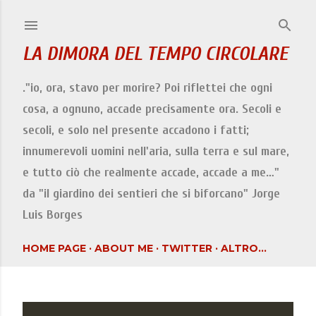
Passa ai contenuti principali
LA DIMORA DEL TEMPO CIRCOLARE
."io, ora, stavo per morire? Poi riflettei che ogni
cosa, a ognuno, accade precisamente ora. Secoli e
secoli, e solo nel presente accadono i fatti;
innumerevoli uomini nell'aria, sulla terra e sul mare,
e tutto ciò che realmente accade, accade a me…"
da "il giardino dei sentieri che si biforcano" Jorge
Luis Borges
HOME PAGE
ABOUT ME
TWITTER
ALTRO…