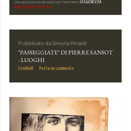
LEGGEREZZA
Visualizzazione dei post con l'etichetta
P
MOSTRA TUTTO
o
s
t
Pubblicato da
Simona Rinaldi
"PASSEGGIATE" DI PIERRE SANSOT
- LUOGHI
Condividi
Posta un commento