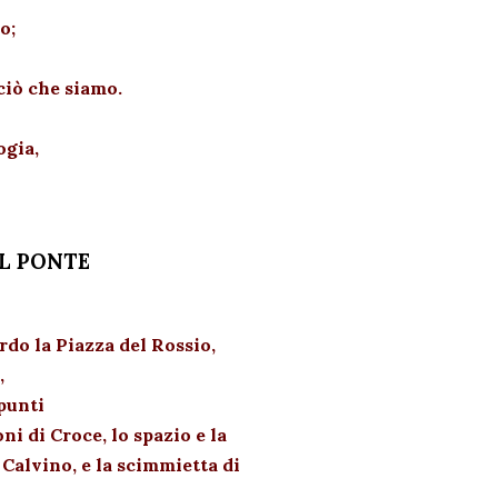
o;
ciò che siamo.
ogia,
L PONTE
rdo la Piazza del Rossio,
,
ppunti
oni di Croce, lo spazio e la
 Calvino, e la scimmietta di