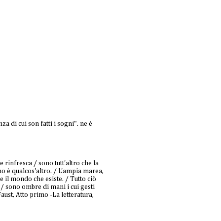
a di cui son fatti i sogni". ne è
e rinfresca / sono tutt'altro che la
amo è qualcos'altro. / L'ampia marea,
e il mondo che esiste. / Tutto ciò
 / sono ombre di mani i cui gesti
ust, Atto primo -La letteratura,