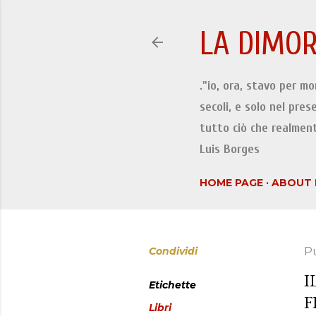
LA DIMOR
."io, ora, stavo per m
secoli, e solo nel pres
tutto ciò che realment
Luis Borges
HOME PAGE
ABOUT 
Condividi
P
I
Etichette
F
Libri