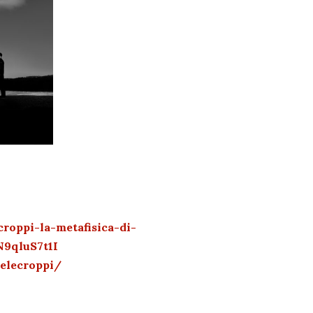
roppi-la-metafisica-di-
N9qluS7t1I
elecroppi/