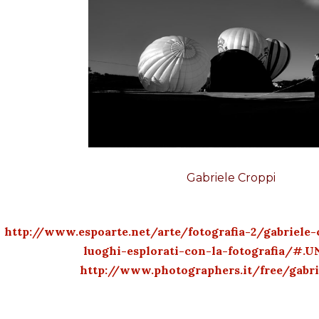
Gabriele Croppi
http://www.espoarte.net/arte/fotografia-2/gabriele-c
luoghi-esplorati-con-la-fotografia/#.U
http://www.photographers.it/free/gabri