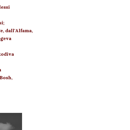
lessi
i;
e, dall'Alfama,
ngeva
todiva
a
Bosh,