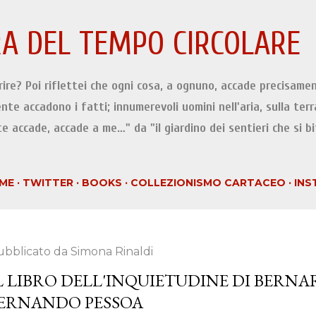
Passa ai contenuti principali
A DEL TEMPO CIRCOLARE
orire? Poi riflettei che ogni cosa, a ognuno, accade precisamen
ente accadono i fatti; innumerevoli uomini nell'aria, sulla terr
e accade, accade a me…" da "il giardino dei sentieri che si b
ME
TWITTER
BOOKS
COLLEZIONISMO CARTACEO
INS
ubblicato da
Simona Rinaldi
L LIBRO DELL'INQUIETUDINE DI BERNA
ERNANDO PESSOA