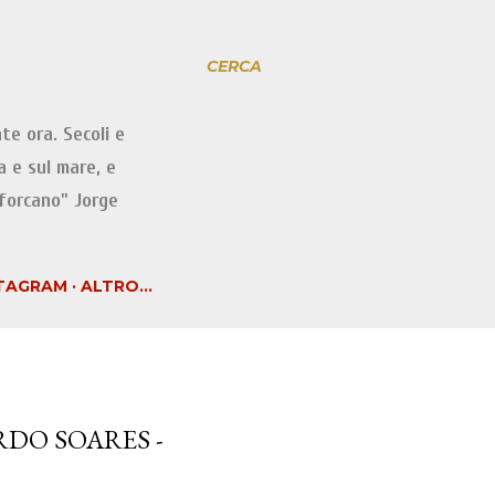
CERCA
te ora. Secoli e
a e sul mare, e
iforcano" Jorge
TAGRAM
ALTRO…
RDO SOARES -