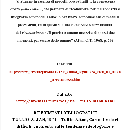
“si attuano in assenza di modelli precostituiti… la conoscenza
opera
, che permette di riconoscere, per rielaborarla e
nella cultura
integrarla con modelli nuovi o con nuove combinazione di modelli
preesistenti, ed in questo si attua come
distinta
conoscenza
dal
. Il pensiero umano necessita di questi due
riconoscimento
momenti, per essere detto umano” (Altan C.T., 1968, p. 70)
Link utili:
http://www.presentepassato.it/150_anni/4_legalita/4_ered_01_altan
_arretratezza.htm
Dal sito:
http://www.lafrusta.net/riv_tullio-altan.html
RIFERIMENTI BIBLIOGRAFICI
TULLIO-ALTAN, 1974 = Tullio-Altan, Carlo, I valori
difficili. Inchiesta sulle tendenze ideologiche e