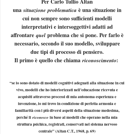
Per Carlo Tullio Altan
una
è una situazione in
situazione
problematica
cui non sempre sono sufficienti modelli
interpretativi e intersoggettivi adatti ad
affrontare
problema che si pone. Per farlo è
quel
necessario, secondo il suo modello, sviluppare
due tipi di processo di pensiero.
Il primo è quello che chiama
:
riconoscimento
“se io sono dotato di modelli cognitivi adeguati alla situazione in cui
vivo, modelli che ho interiorizzati nell’educazione ricevuta e
acquisiti attraverso processi di mia autonoma esperienza e
invenzione, io mi trovo in condizione di perfetta armonia e
familiarità con i più diversi aspetti della situazione medesima,
perché li
in base ai modelli che operano nella mia
riconosco
struttura psichica, registrati, conservati nel sistema nervoso
centrale” (Altan C.T., 1968, p. 69)