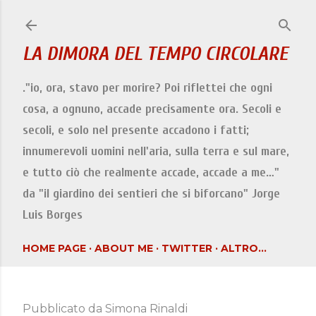
Passa ai contenuti principali
LA DIMORA DEL TEMPO CIRCOLARE
."io, ora, stavo per morire? Poi riflettei che ogni
cosa, a ognuno, accade precisamente ora. Secoli e
secoli, e solo nel presente accadono i fatti;
innumerevoli uomini nell'aria, sulla terra e sul mare,
e tutto ciò che realmente accade, accade a me…"
da "il giardino dei sentieri che si biforcano" Jorge
Luis Borges
HOME PAGE
ABOUT ME
TWITTER
ALTRO…
Pubblicato da
Simona Rinaldi