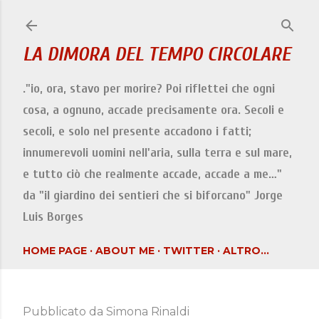
Passa ai contenuti principali
LA DIMORA DEL TEMPO CIRCOLARE
."io, ora, stavo per morire? Poi riflettei che ogni
cosa, a ognuno, accade precisamente ora. Secoli e
secoli, e solo nel presente accadono i fatti;
innumerevoli uomini nell'aria, sulla terra e sul mare,
e tutto ciò che realmente accade, accade a me…"
da "il giardino dei sentieri che si biforcano" Jorge
Luis Borges
HOME PAGE
ABOUT ME
TWITTER
ALTRO…
Pubblicato da
Simona Rinaldi