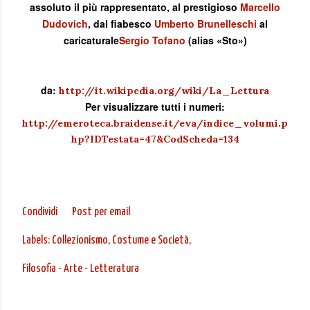
assoluto il più rappresentato, al prestigioso
Marcello
Dudovich
, dal fiabesco
Umberto Brunelleschi
al
caricaturale
Sergio Tofano
(alias «Sto»)
da:
http://it.wikipedia.org/wiki/La_Lettura
Per visualizzare tutti i numeri:
http://emeroteca.braidense.it/eva/indice_volumi.p
hp?IDTestata=47&CodScheda=134
Condividi
Post per email
Labels:
Collezionismo
Costume e Società
Filosofia - Arte - Letteratura