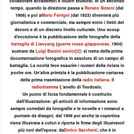
collaborare accademici e illustri studiosi. In un secondo
tempo, quando la direzione passa a
Renato Simoni
(dal
1906) e poi a
Mario Ferrigni
(dal 1923) diventerà più
giornalistica e commerciale, ma sempre entro i limiti del
decoro e di un discreto livello culturale. Uno scoop
d'eccezione è la pubblicazione delle fotografie della
battaglia di Liaoyang
(
guerra russo-giapponese
, 1904)
scattate da
Luigi Barzini senior
[2]
: si tratta della prima
documentazione fotografica in assoluto di un campo di
battaglia. La novità fece esaurire i numeri della rivista in
poche ore. Un'altra primizia è la pubblicazione cartacea
della prima trasmissione della
radio italiana
, il
radiodramma
L'anello di Teodosio.
Un punto di forza fondamentale è costituito
dall'illustrazione: gli articoli di informazione sono
sempre corredati da fotografie e le novelle e i romanzi a
puntate da disegni; dal 1906 poi anche la copertina
viene illustrata a colori e riporta le firme degli illustratori
più noti dell'epoca: da
Enrico Sacchetti
, che è in