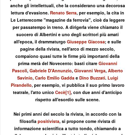
anche gli intellettuali, che la considerano una decorosa
lettura d'evasione.
Renato Serra
, per esempio, la cita in
Le Letterecome "magazine da ferrovia", cioè da leggere
per passatempo in treno. A dirigerla viene chiamato il
suocero di Albertini e uno degli scrittori più amati
all'epoca, il drammaturgo
Giuseppe Giacosa
; e sulle
pagine della rivista, nell'arco di mezzo secolo,
compaiono quasi tutte le firme più importanti della
prima metà del Novecento: basti citare
Giovanni
Pascoli
,
Gabriele D'Annunzio
,
Giovanni Verga
,
Alberto
Savinio
,
Carlo Emilio Gadda
e
Dino Buzzati
.
Luigi
Pirandello
, per esempio, vi pubblica il suo primo lavoro
teatrale, l'atto unico
Cecè
[1]
, con due anni d'anticipo
rispetto all'esordio sulle scene.
Nei primi anni del secolo la rivista, in accordo con la
filosofia
positivista
, si propone come rivista di
informazione scientifica a tutto tondo, chiamando a