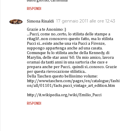
buon giorno, carissima
RISPONDI
17 gennaio 2011 alle ore 12:43
Simona Rinaldi
Grazie a te Anonimo :)
...Pucci, come no..certo, lo stilista delle stampe a
ritagli!..non conoscevo questo fatto, ma lo stilista
Pucci sì...esiste anche una via Pucci a Firenze,
suppongo appartenga anche ad una casata.
Comunque fu lo stilista anche della Kennedy, di
Marylin, delle star anni '60. Un mio amico, lavora
oramai da tanti anni in una sartoria che cuce e
prepara anche per Pucci.. quindi sì..conosco. Grazie
per questa rievocazione stilistica..
Della Taschen questo bellissimo volume:
http://www.taschen.com/pages/en/catalogue/fashi
on/all/01101/facts.pucci_vintage_art_edition.htm
http://it.wikipedia.org/wiki/Emilio_Pucci
RISPONDI