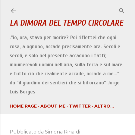
Passa ai contenuti principali
LA DIMORA DEL TEMPO CIRCOLARE
."io, ora, stavo per morire? Poi riflettei che ogni
cosa, a ognuno, accade precisamente ora. Secoli e
secoli, e solo nel presente accadono i fatti;
innumerevoli uomini nell'aria, sulla terra e sul mare,
e tutto ciò che realmente accade, accade a me…"
da "il giardino dei sentieri che si biforcano" Jorge
Luis Borges
HOME PAGE
ABOUT ME
TWITTER
ALTRO…
Pubblicato da
Simona Rinaldi