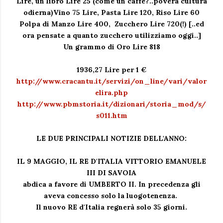
Lire, un libro Lire 25 (come un caffè?..povera cultura
odierna)Vino 75 Lire, Pasta Lire 120, Riso Lire 60
Polpa di Manzo Lire 400, Zucchero Lire 720(!) [..ed
ora pensate a quanto zucchero utilizziamo oggi..]
Un grammo di Oro Lire 818
1936,27 Lire per 1 €
http://www.cracantu.it/servizi/on_line/vari/valor
elira.php
http://www.pbmstoria.it/dizionari/storia_mod/s/
s011.htm
LE DUE PRINCIPALI NOTIZIE DELL'ANNO:
IL 9 MAGGIO, IL RE D'ITALIA VITTORIO EMANUELE
III DI SAVOIA
abdica a favore di UMBERTO II. In precedenza gli
aveva concesso solo la luogotenenza.
Il nuovo RE d'Italia regnerà solo 35 giorni.