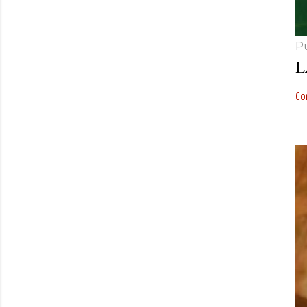
P
L
Con