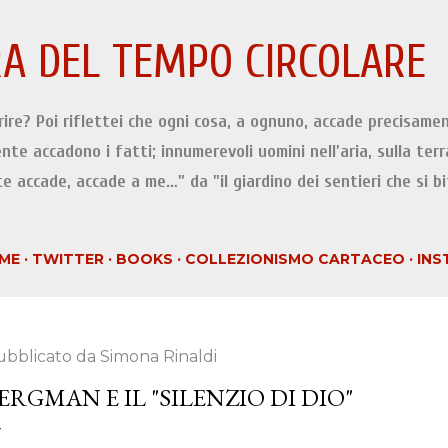
Passa ai contenuti principali
A DEL TEMPO CIRCOLARE
orire? Poi riflettei che ogni cosa, a ognuno, accade precisamen
ente accadono i fatti; innumerevoli uomini nell'aria, sulla terr
e accade, accade a me…" da "il giardino dei sentieri che si b
ME
TWITTER
BOOKS
COLLEZIONISMO CARTACEO
INS
ubblicato da
Simona Rinaldi
ERGMAN E IL "SILENZIO DI DIO"