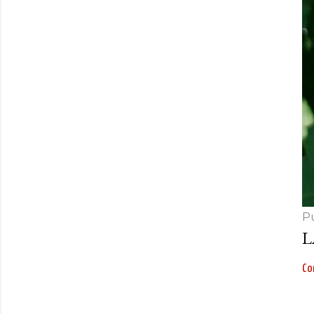
P
L
Con