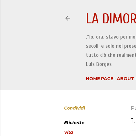
LA DIMOR
."io, ora, stavo per m
secoli, e solo nel pres
tutto ciò che realment
Luis Borges
HOME PAGE
ABOUT 
Condividi
P
L
Etichette
Vita