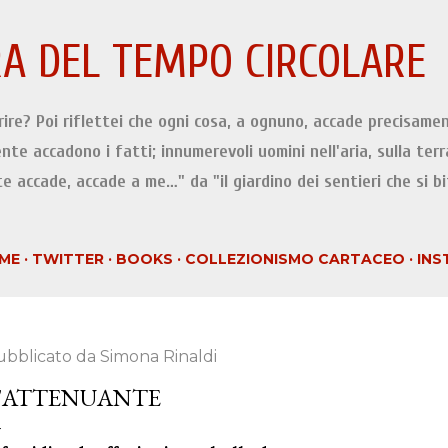
Passa ai contenuti principali
A DEL TEMPO CIRCOLARE
orire? Poi riflettei che ogni cosa, a ognuno, accade precisamen
ente accadono i fatti; innumerevoli uomini nell'aria, sulla terr
e accade, accade a me…" da "il giardino dei sentieri che si b
ME
TWITTER
BOOKS
COLLEZIONISMO CARTACEO
INS
ubblicato da
Simona Rinaldi
'ATTENUANTE