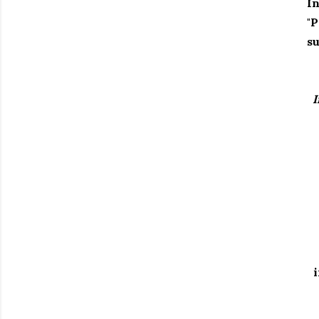
In
"P
su
I
i