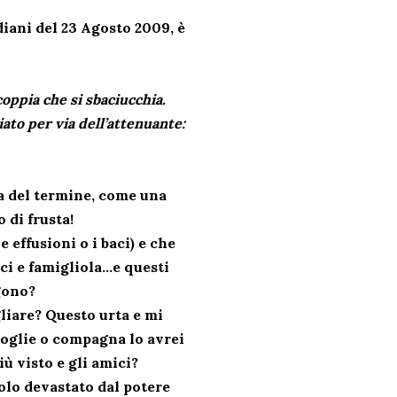
diani del 23 Agosto 2009, è
oppia che si sbaciucchia.
ciato per via dell’attenuante:
ta del termine, come una
 di frusta!
e effusioni o i baci) e che
ci e famigliola…e questi
gono?
liare? Questo urta e mi
 moglie o compagna lo avrei
iù visto e gli amici?
olo devastato dal potere