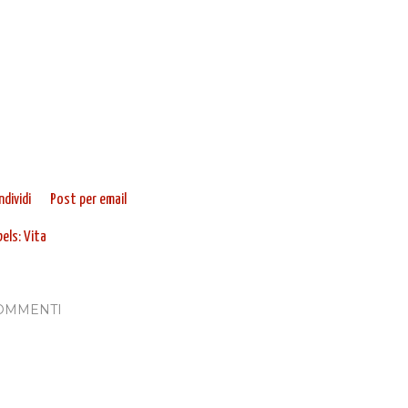
dividi
Post per email
bels:
Vita
OMMENTI