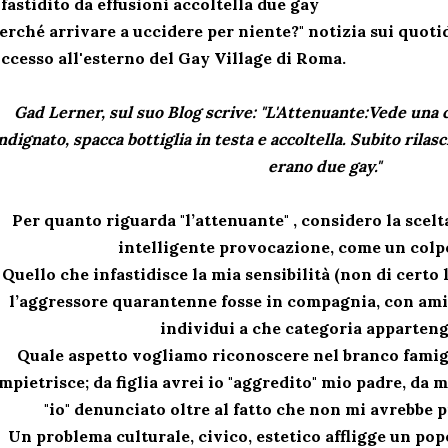
fastidito da effusioni accoltella due gay
erché arrivare a uccidere per niente?" notizia sui quoti
ccesso all'esterno del Gay Village di Roma.
Gad Lerner, sul suo Blog scrive: "L'Attenuante:Vede una c
ndignato, spacca bottiglia in testa e accoltella. Subito rilas
erano due gay."
Per quanto riguarda "l’attenuante" , considero la scel
intelligente provocazione, come un colpo
Quello che infastidisce la mia sensibilità (non di certo l
l’aggressore quarantenne fosse in compagnia, con ami
individui a che categoria apparten
Quale aspetto vogliamo riconoscere nel branco famig
mpietrisce; da figlia avrei io "aggredito" mio padre, da
"io" denunciato oltre al fatto che non mi avrebbe p
Un problema culturale, civico, estetico affligge un pop