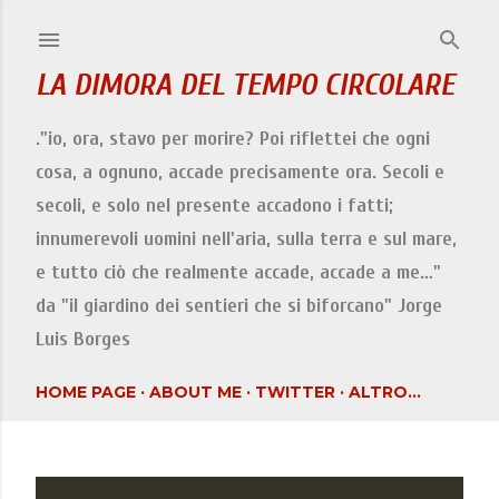
Passa ai contenuti principali
LA DIMORA DEL TEMPO CIRCOLARE
."io, ora, stavo per morire? Poi riflettei che ogni
cosa, a ognuno, accade precisamente ora. Secoli e
secoli, e solo nel presente accadono i fatti;
innumerevoli uomini nell'aria, sulla terra e sul mare,
e tutto ciò che realmente accade, accade a me…"
da "il giardino dei sentieri che si biforcano" Jorge
Luis Borges
HOME PAGE
ABOUT ME
TWITTER
ALTRO…