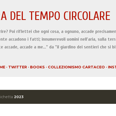
Passa ai contenuti principali
A DEL TEMPO CIRCOLARE
orire? Poi riflettei che ogni cosa, a ognuno, accade precisamen
ente accadono i fatti; innumerevoli uomini nell'aria, sulla terr
e accade, accade a me…" da "il giardino dei sentieri che si b
ME
TWITTER
BOOKS
COLLEZIONISMO CARTACEO
INS
tichetta
2023