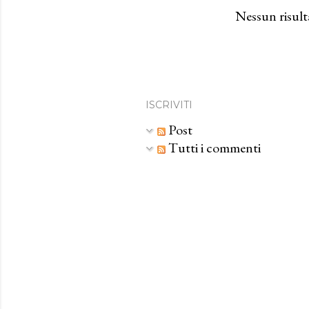
s
Nessun risult
t
ISCRIVITI
Post
Tutti i commenti