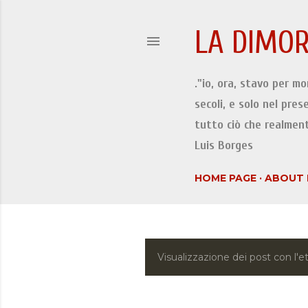
LA DIMOR
."io, ora, stavo per m
secoli, e solo nel pres
tutto ciò che realment
Luis Borges
HOME PAGE
ABOUT 
Visualizzazione dei post con l'e
P
o