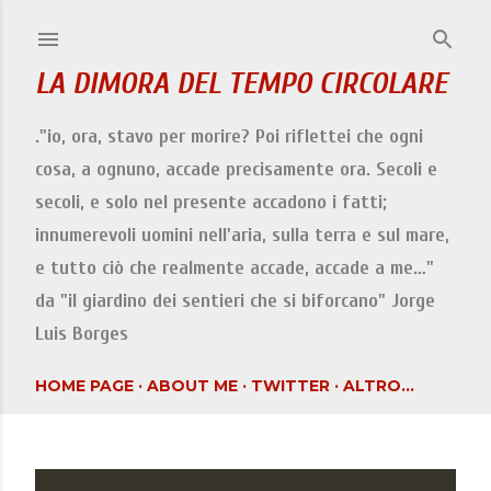
Passa ai contenuti principali
LA DIMORA DEL TEMPO CIRCOLARE
."io, ora, stavo per morire? Poi riflettei che ogni
cosa, a ognuno, accade precisamente ora. Secoli e
secoli, e solo nel presente accadono i fatti;
innumerevoli uomini nell'aria, sulla terra e sul mare,
e tutto ciò che realmente accade, accade a me…"
da "il giardino dei sentieri che si biforcano" Jorge
Luis Borges
HOME PAGE
ABOUT ME
TWITTER
ALTRO…