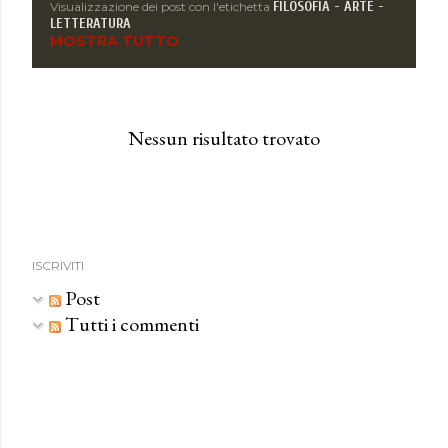
FILOSOFIA - ARTE -
Visualizzazione dei post con l'etichetta
P
LETTERATURA
MOSTRA TUTTO
o
s
t
Nessun risultato trovato
ISCRIVITI
Post
Tutti i commenti